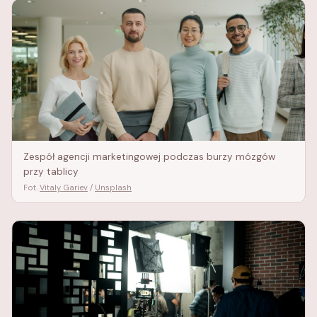
Zespół agencji marketingowej podczas burzy mózgów
przy tablicy
Fot.
Vitaly Gariev
/
Unsplash