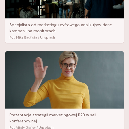
Specjalista od marketingu cyfrowego analizujący dane
kampanii na monitorach
Fot.
Mike Bautista
/
Unsplash
Prezentacja strategii marketingowej B2B w sali
konferencyjnej
Fot.
Vitaly Gariev
/
Unsplash